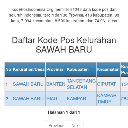
Daerah
KodePosIndonesia.Org memiliki 81248 data kode pos dari
seluruh indonesia, terdiri dari 38 Provinsi, 416 kabupaten, 98
kota, 7.094 kecamatan, 8.506 kelurahan, dan 74.961 desa
Daftar Kode Pos Kelurahan
SAWAH BARU
Ko
No
Kelurahan/Desa
Provinsi
Kabupaten
Kecamatan
Po
TANGERANG
1
SAWAH BARU
BANTEN
CIPUTAT
15
SELATAN
KAMPAR
2
SAWAH BARU
RIAU
KAMPAR
28
TIMUR
Halaman 1 dari 1
Previous
Next