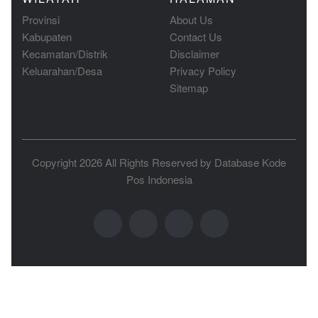
Provinsi
About Us
Kabupaten
Contact Us
Kecamatan/Distrik
Disclaimer
Keluarahan/Desa
Privacy Policy
Sitemap
Copyright 2026 All Rights Reserved by
Database Kode
Pos Indonesia