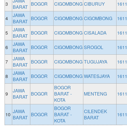
JAWA
3
BOGOR
CIGOMBONG
CIBURUY
161
BARAT
JAWA
4
BOGOR
CIGOMBONG
CIGOMBONG
161
BARAT
JAWA
5
BOGOR
CIGOMBONG
CISALADA
161
BARAT
JAWA
6
BOGOR
CIGOMBONG
SROGOL
161
BARAT
JAWA
7
BOGOR
CIGOMBONG
TUGUJAYA
161
BARAT
JAWA
8
BOGOR
CIGOMBONG
WATESJAYA
161
BARAT
BOGOR
JAWA
9
BOGOR
BARAT -
MENTENG
161
BARAT
KOTA
BOGOR
JAWA
CILENDEK
10
BOGOR
BARAT -
161
BARAT
BARAT
KOTA