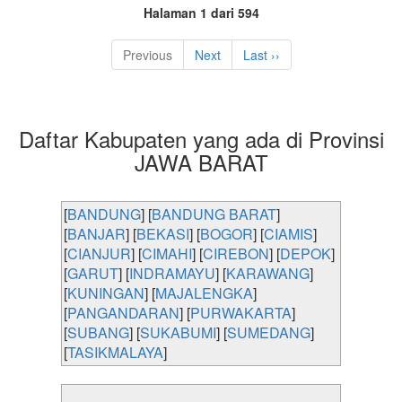
Halaman 1 dari 594
Previous
Next
Last ››
Daftar Kabupaten yang ada di Provinsi
JAWA BARAT
[
BANDUNG
] [
BANDUNG BARAT
]
[
BANJAR
] [
BEKASI
] [
BOGOR
] [
CIAMIS
]
[
CIANJUR
] [
CIMAHI
] [
CIREBON
] [
DEPOK
]
[
GARUT
] [
INDRAMAYU
] [
KARAWANG
]
[
KUNINGAN
] [
MAJALENGKA
]
[
PANGANDARAN
] [
PURWAKARTA
]
[
SUBANG
] [
SUKABUMI
] [
SUMEDANG
]
[
TASIKMALAYA
]