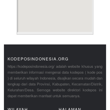
KODEPOSINDONESIA.ORG
https://kodeposindonesia.org/ adalah website khusus yang
memberikan informasi mengenai data kodepos ( kode pos
) di seluruh wilayah Indonesia, disajikan secara mudah dan
lengkap dari data Provinsi, Kabupaten, Kecamatan/Distrik,
Kelurahan/Desa. Semoga website direktori kodepos ini
dapat memberikan manfaat untuk semuanya.
WILAYAH
HALAMAN