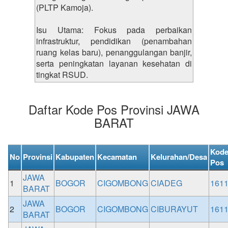
(PLTP Kamoja).
Isu Utama: Fokus pada perbaikan
infrastruktur, pendidikan (penambahan
ruang kelas baru), penanggulangan banjir,
serta peningkatan layanan kesehatan di
tingkat RSUD.
Daftar Kode Pos Provinsi JAWA
BARAT
Kod
No
Provinsi
Kabupaten
Kecamatan
Kelurahan/Desa
Pos
JAWA
1
BOGOR
CIGOMBONG
CIADEG
161
BARAT
JAWA
2
BOGOR
CIGOMBONG
CIBURAYUT
161
BARAT