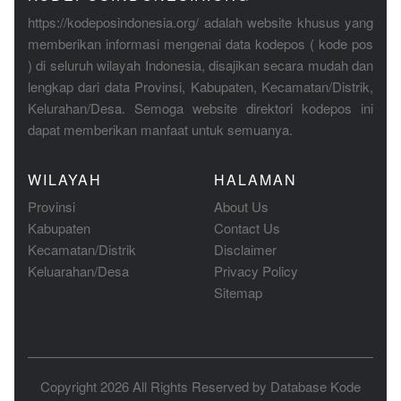
https://kodeposindonesia.org/ adalah website khusus yang
memberikan informasi mengenai data kodepos ( kode pos
) di seluruh wilayah Indonesia, disajikan secara mudah dan
lengkap dari data Provinsi, Kabupaten, Kecamatan/Distrik,
Kelurahan/Desa. Semoga website direktori kodepos ini
dapat memberikan manfaat untuk semuanya.
WILAYAH
HALAMAN
Provinsi
About Us
Kabupaten
Contact Us
Kecamatan/Distrik
Disclaimer
Keluarahan/Desa
Privacy Policy
Sitemap
Copyright 2026 All Rights Reserved by
Database Kode