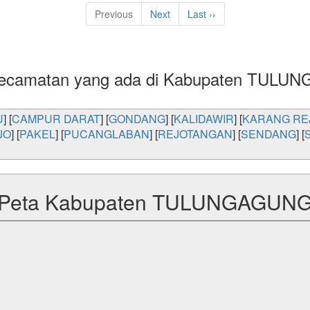
Previous
Next
Last ››
Kecamatan yang ada di Kabupaten TUL
U
] [
CAMPUR DARAT
] [
GONDANG
] [
KALIDAWIR
] [
KARANG RE
JO
] [
PAKEL
] [
PUCANGLABAN
] [
REJOTANGAN
] [
SENDANG
] [
Peta Kabupaten TULUNGAGUN