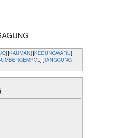
UNGAGUNG
JO
] [
KAUMAN
] [
KEDUNGWARU
]
SUMBERGEMPOL
] [
TANGGUNG
G