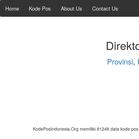
Home
Kode Pos
About Us
Contact Us
Direkt
Provinsi
,
KodePosIndonesia.Org memiliki 81248 data kode pos da