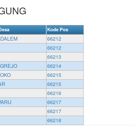
GAGUNG
Desa
Kode Pos
DALEM
66212
66212
66213
GREJO
66214
OKO
66215
AR
66215
66216
WARU
66217
66217
66218