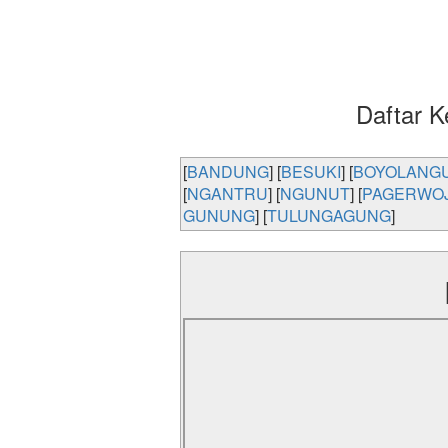
Daftar 
[
BANDUNG
] [
BESUKI
] [
BOYOLANG
[
NGANTRU
] [
NGUNUT
] [
PAGERWO
GUNUNG
] [
TULUNGAGUNG
]