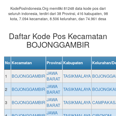
Daerah
KodePosIndonesia.Org memiliki 81248 data kode pos dari
seluruh indonesia, terdiri dari 38 Provinsi, 416 kabupaten, 98
kota, 7.094 kecamatan, 8.506 kelurahan, dan 74.961 desa
Daftar Kode Pos Kecamatan
BOJONGGAMBIR
No
Kecamatan
Provinsi
Kabupaten
Kelurahan/D
JAWA
1
BOJONGGAMBIR
TASIKMALAYA
BOJONGGA
BARAT
JAWA
2
BOJONGGAMBIR
TASIKMALAYA
BOJONGKA
BARAT
JAWA
3
BOJONGGAMBIR
TASIKMALAYA
CAMPAKAS
BARAT
JAWA
4
BOJONGGAMBIR
TASIKMALAYA
CIROYOM