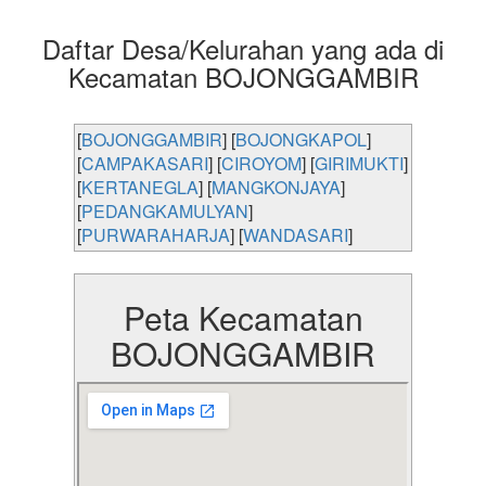
Daftar Desa/Kelurahan yang ada di
Kecamatan BOJONGGAMBIR
[
BOJONGGAMBIR
] [
BOJONGKAPOL
]
[
CAMPAKASARI
] [
CIROYOM
] [
GIRIMUKTI
]
[
KERTANEGLA
] [
MANGKONJAYA
]
[
PEDANGKAMULYAN
]
[
PURWARAHARJA
] [
WANDASARI
]
Peta Kecamatan
BOJONGGAMBIR