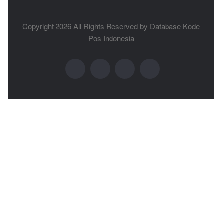
Copyright 2026 All Rights Reserved by
Database Kode
Pos Indonesia