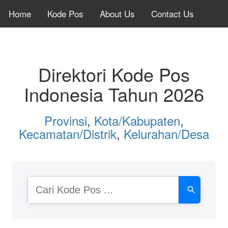
Home
Kode Pos
About Us
Contact Us
Direktori Kode Pos
Indonesia Tahun 2026
Provinsi
,
Kota/Kabupaten
,
Kecamatan/Distrik
,
Kelurahan/Desa
Cari
Kode
Pos
atau
Nama