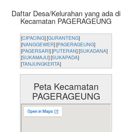
Daftar Desa/Kelurahan yang ada di
Kecamatan PAGERAGEUNG
[
CIPACING
] [
GURANTENG
]
[
NANGGEWER
] [
PAGERAGEUNG
]
[
PAGERSARI
] [
PUTERAN
] [
SUKADANA
]
[
SUKAMAJU
] [
SUKAPADA
]
[
TANJUNGKERTA
]
Peta Kecamatan
PAGERAGEUNG