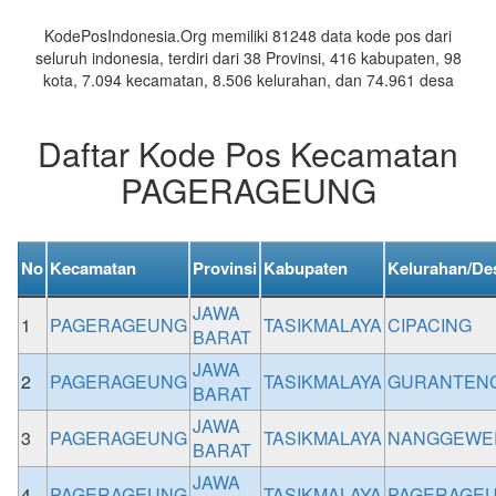
Daerah
KodePosIndonesia.Org memiliki 81248 data kode pos dari
seluruh indonesia, terdiri dari 38 Provinsi, 416 kabupaten, 98
kota, 7.094 kecamatan, 8.506 kelurahan, dan 74.961 desa
Daftar Kode Pos Kecamatan
PAGERAGEUNG
No
Kecamatan
Provinsi
Kabupaten
Kelurahan/De
JAWA
1
PAGERAGEUNG
TASIKMALAYA
CIPACING
BARAT
JAWA
2
PAGERAGEUNG
TASIKMALAYA
GURANTEN
BARAT
JAWA
3
PAGERAGEUNG
TASIKMALAYA
NANGGEWE
BARAT
JAWA
4
PAGERAGEUNG
TASIKMALAYA
PAGERAGE