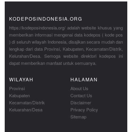
KODEPOSINDONESIA.ORG
https://kodeposindonesia.org/ adalah website khusus yang
memberikan informasi mengenai data kodepos ( kode pos
) di seluruh wilayah Indonesia, disajikan secara mudah dan
lengkap dari data Provinsi, Kabupaten, Kecamatan/Distrik,
Kelurahan/Desa. Semoga website direktori kodepos ini
dapat memberikan manfaat untuk semuanya.
WILAYAH
HALAMAN
Provinsi
About Us
Kabupaten
Contact Us
Kecamatan/Distrik
Disclaimer
Keluarahan/Desa
Privacy Policy
Sitemap