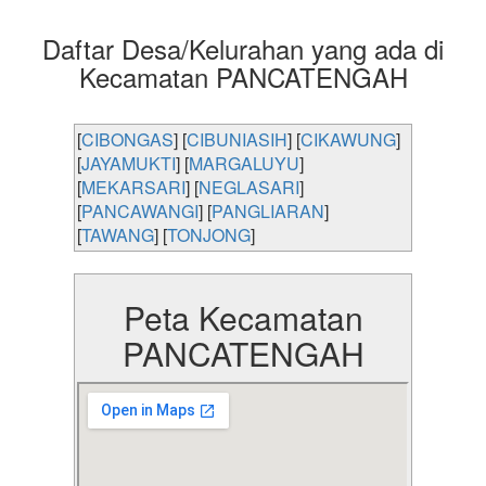
Daftar Desa/Kelurahan yang ada di
Kecamatan PANCATENGAH
[
CIBONGAS
] [
CIBUNIASIH
] [
CIKAWUNG
]
[
JAYAMUKTI
] [
MARGALUYU
]
[
MEKARSARI
] [
NEGLASARI
]
[
PANCAWANGI
] [
PANGLIARAN
]
[
TAWANG
] [
TONJONG
]
Peta Kecamatan
PANCATENGAH