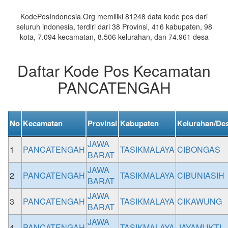
Daerah
KodePosIndonesia.Org memiliki 81248 data kode pos dari
seluruh indonesia, terdiri dari 38 Provinsi, 416 kabupaten, 98
kota, 7.094 kecamatan, 8.506 kelurahan, dan 74.961 desa
Daftar Kode Pos Kecamatan
PANCATENGAH
No
Kecamatan
Provinsi
Kabupaten
Kelurahan/De
JAWA
1
PANCATENGAH
TASIKMALAYA
CIBONGAS
BARAT
JAWA
2
PANCATENGAH
TASIKMALAYA
CIBUNIASIH
BARAT
JAWA
3
PANCATENGAH
TASIKMALAYA
CIKAWUNG
BARAT
JAWA
4
PANCATENGAH
TASIKMALAYA
JAYAMUKTI