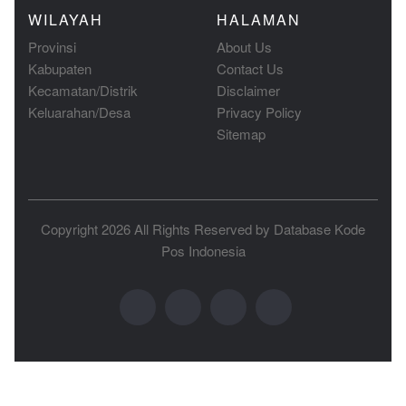
WILAYAH
HALAMAN
Provinsi
About Us
Kabupaten
Contact Us
Kecamatan/Distrik
Disclaimer
Keluarahan/Desa
Privacy Policy
Sitemap
Copyright 2026 All Rights Reserved by
Database Kode
Pos Indonesia