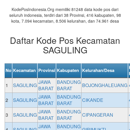
Daerah
KodePosIndonesia.Org memiliki 81248 data kode pos dari
seluruh indonesia, terdiri dari 38 Provinsi, 416 kabupaten, 98
kota, 7.094 kecamatan, 8.506 kelurahan, dan 74.961 desa
Daftar Kode Pos Kecamatan
SAGULING
No
Kecamatan
Provinsi
Kabupaten
Kelurahan/Desa
JAWA
BANDUNG
1
SAGULING
BOJONGHALEUANG
BARAT
BARAT
JAWA
BANDUNG
2
SAGULING
CIKANDE
BARAT
BARAT
JAWA
BANDUNG
3
SAGULING
CIPANGERAN
BARAT
BARAT
JAWA
BANDUNG
4
SAGULING
GIRIMUKTI