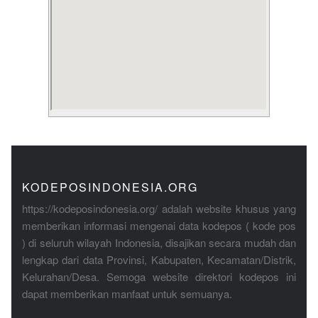
KODEPOSINDONESIA.ORG
https://kodeposindonesia.org/ adalah website khusus yang
memberikan informasi mengenai data kodepos ( kode pos
) di seluruh wilayah Indonesia, disajikan secara mudah dan
lengkap dari data Provinsi, Kabupaten, Kecamatan/Distrik,
Kelurahan/Desa. Semoga website direktori kodepos ini
dapat memberikan manfaat untuk semuanya.