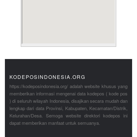
KODEPOSINDONESIA.ORG
https://kodeposindonesia.org/ adalah website khusus yang
memberikan informasi mengenai data kodepos ( kode pos
) di seluruh wilayah Indonesia, disajikan secara mudah dan
lengkap dari data Provinsi, Kabupaten, Kecamatan/Distrik,
Kelurahan/Desa. Semoga website direktori kodepos ini
dapat memberikan manfaat untuk semuanya.