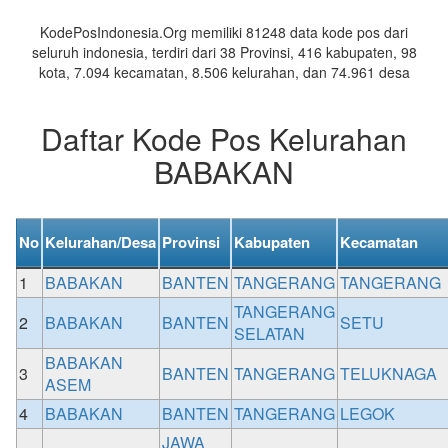
Daerah
KodePosIndonesia.Org memiliki 81248 data kode pos dari
seluruh indonesia, terdiri dari 38 Provinsi, 416 kabupaten, 98
kota, 7.094 kecamatan, 8.506 kelurahan, dan 74.961 desa
Daftar Kode Pos Kelurahan
BABAKAN
No
Kelurahan/Desa
Provinsi
Kabupaten
Kecamatan
1
BABAKAN
BANTEN
TANGERANG
TANGERANG
TANGERANG
2
BABAKAN
BANTEN
SETU
SELATAN
BABAKAN
3
BANTEN
TANGERANG
TELUKNAGA
ASEM
4
BABAKAN
BANTEN
TANGERANG
LEGOK
JAWA