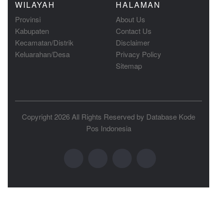
WILAYAH
HALAMAN
Provinsi
About Us
Kabupaten
Contact Us
Kecamatan/Distrik
Disclaimer
Keluarahan/Desa
Privacy Policy
Sitemap
Copyright 2026 All Rights Reserved by
Database Kode
Pos Indonesia