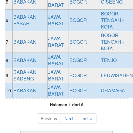
5
BABAKAN
BOGOR
CISEENG
BARAT
BOGOR
BABAKAN
JAWA
6
BOGOR
TENGAH -
PASAR
BARAT
KOTA
BOGOR
JAWA
7
BABAKAN
BOGOR
TENGAH -
BARAT
KOTA
JAWA
8
BABAKAN
BOGOR
TENJO
BARAT
BABAKAN
JAWA
9
BOGOR
LEUWISADE
SADENG
BARAT
JAWA
10
BABAKAN
BOGOR
DRAMAGA
BARAT
Halaman 1 dari 8
Previous
Next
Last ››