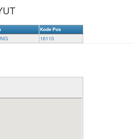
AYUT
n
Kode Pos
ONG
16110