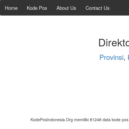
Home
Kode Pos
About Us
Contact Us
Direkt
Provinsi
,
KodePosIndonesia.Org memiliki 81248 data kode pos da