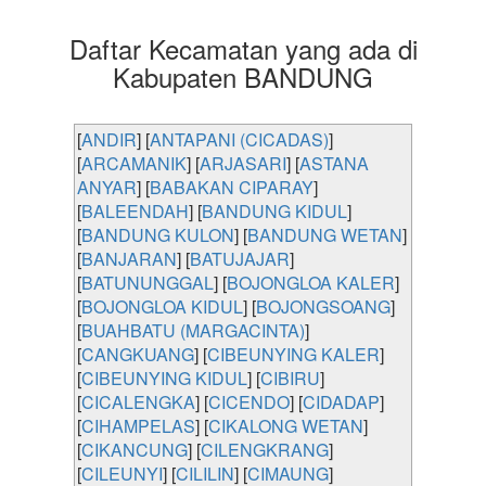
Daftar Kecamatan yang ada di
Kabupaten BANDUNG
[
ANDIR
] [
ANTAPANI (CICADAS)
]
[
ARCAMANIK
] [
ARJASARI
] [
ASTANA
ANYAR
] [
BABAKAN CIPARAY
]
[
BALEENDAH
] [
BANDUNG KIDUL
]
[
BANDUNG KULON
] [
BANDUNG WETAN
]
[
BANJARAN
] [
BATUJAJAR
]
[
BATUNUNGGAL
] [
BOJONGLOA KALER
]
[
BOJONGLOA KIDUL
] [
BOJONGSOANG
]
[
BUAHBATU (MARGACINTA)
]
[
CANGKUANG
] [
CIBEUNYING KALER
]
[
CIBEUNYING KIDUL
] [
CIBIRU
]
[
CICALENGKA
] [
CICENDO
] [
CIDADAP
]
[
CIHAMPELAS
] [
CIKALONG WETAN
]
[
CIKANCUNG
] [
CILENGKRANG
]
[
CILEUNYI
] [
CILILIN
] [
CIMAUNG
]