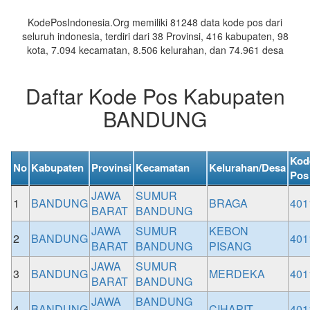
Daerah
KodePosIndonesia.Org memiliki 81248 data kode pos dari
seluruh indonesia, terdiri dari 38 Provinsi, 416 kabupaten, 98
kota, 7.094 kecamatan, 8.506 kelurahan, dan 74.961 desa
Daftar Kode Pos Kabupaten
BANDUNG
Kod
No
Kabupaten
Provinsi
Kecamatan
Kelurahan/Desa
Pos
JAWA
SUMUR
1
BANDUNG
BRAGA
401
BARAT
BANDUNG
JAWA
SUMUR
KEBON
2
BANDUNG
401
BARAT
BANDUNG
PISANG
JAWA
SUMUR
3
BANDUNG
MERDEKA
401
BARAT
BANDUNG
JAWA
BANDUNG
4
BANDUNG
CIHAPIT
401