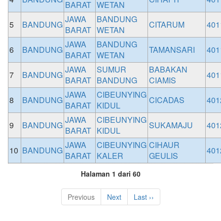
BARAT
WETAN
JAWA
BANDUNG
5
BANDUNG
CITARUM
401
BARAT
WETAN
JAWA
BANDUNG
6
BANDUNG
TAMANSARI
401
BARAT
WETAN
JAWA
SUMUR
BABAKAN
7
BANDUNG
401
BARAT
BANDUNG
CIAMIS
JAWA
CIBEUNYING
8
BANDUNG
CICADAS
401
BARAT
KIDUL
JAWA
CIBEUNYING
9
BANDUNG
SUKAMAJU
401
BARAT
KIDUL
JAWA
CIBEUNYING
CIHAUR
10
BANDUNG
401
BARAT
KALER
GEULIS
Halaman 1 dari 60
Previous
Next
Last ››