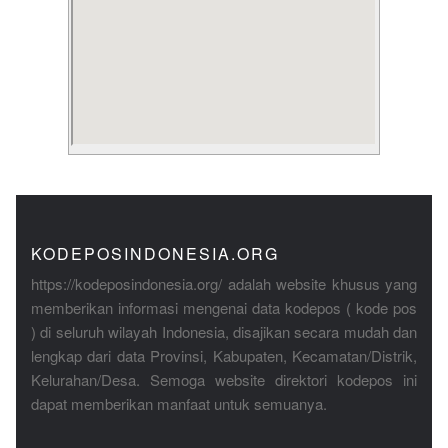
KODEPOSINDONESIA.ORG
https://kodeposindonesia.org/ adalah website khusus yang
memberikan informasi mengenai data kodepos ( kode pos
) di seluruh wilayah Indonesia, disajikan secara mudah dan
lengkap dari data Provinsi, Kabupaten, Kecamatan/Distrik,
Kelurahan/Desa. Semoga website direktori kodepos ini
dapat memberikan manfaat untuk semuanya.