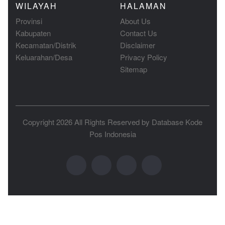
WILAYAH
HALAMAN
Provinsi
About Us
Kabupaten
Contact Us
Kecamatan/Distrik
Disclaimer
Keluarahan/Desa
Privacy Policy
Sitemap
Copyright 2026 All Rights Reserved by
Database Kode
Pos Indonesia