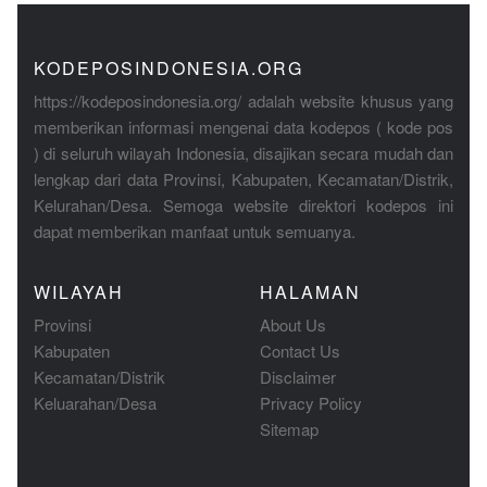
KODEPOSINDONESIA.ORG
https://kodeposindonesia.org/ adalah website khusus yang
memberikan informasi mengenai data kodepos ( kode pos
) di seluruh wilayah Indonesia, disajikan secara mudah dan
lengkap dari data Provinsi, Kabupaten, Kecamatan/Distrik,
Kelurahan/Desa. Semoga website direktori kodepos ini
dapat memberikan manfaat untuk semuanya.
WILAYAH
HALAMAN
Provinsi
About Us
Kabupaten
Contact Us
Kecamatan/Distrik
Disclaimer
Keluarahan/Desa
Privacy Policy
Sitemap