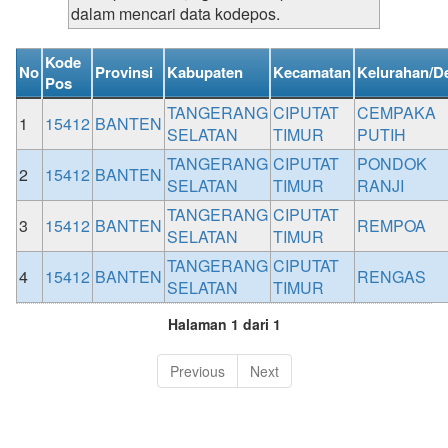
dalam mencari data kodepos.
Kode
No
Provinsi
Kabupaten
Kecamatan
Kelurahan/D
Pos
TANGERANG
CIPUTAT
CEMPAKA
1
15412
BANTEN
SELATAN
TIMUR
PUTIH
TANGERANG
CIPUTAT
PONDOK
2
15412
BANTEN
SELATAN
TIMUR
RANJI
TANGERANG
CIPUTAT
3
15412
BANTEN
REMPOA
SELATAN
TIMUR
TANGERANG
CIPUTAT
4
15412
BANTEN
RENGAS
SELATAN
TIMUR
Halaman 1 dari 1
Previous
Next