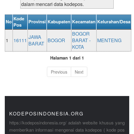
dalam mencari data kodepos.
Kode
No
Provinsi
Kabupaten
Kecamatan
Kelurahan/Desa
Pos
BOGOR
JAWA
1
16111
BOGOR
BARAT -
MENTENG
BARAT
KOTA
Halaman 1 dari 1
Previous
Next
KODEPOSINDONESIA.ORG
https://kodeposindonesia.org/ adalah website khusus yang
memberikan informasi mengenai data kodepos ( kode pos