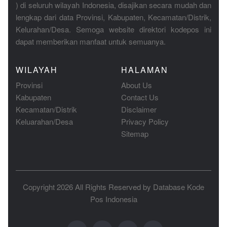
) di seluruh wilayah Indonesia, disajikan secara mudah dan
lengkap dari data Provinsi, Kabupaten, Kecamatan/Distrik,
Kelurahan/Desa. Semoga website direktori kodepos ini
dapat memberikan manfaat untuk semuanya.
WILAYAH
HALAMAN
Provinsi
About Us
Kabupaten
Contact Us
Kecamatan/Distrik
Disclaimer
Keluarahan/Desa
Privacy Policy
Sitemap
Copyright 2026 All Rights Reserved by
Database Kode
Pos Indonesia