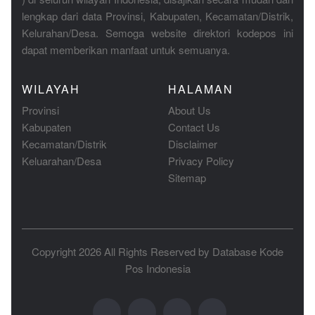
lengkap dari data Provinsi, Kabupaten, Kecamatan/Distrik,
Kelurahan/Desa. Semoga website direktori kodepos ini
dapat memberikan manfaat untuk semuanya.
WILAYAH
HALAMAN
Provinsi
About Us
Kabupaten
Contact Us
Kecamatan/Distrik
Disclaimer
Keluarahan/Desa
Privacy Policy
Sitemap
Copyright 2026 All Rights Reserved by
Database Kode
Pos Indonesia