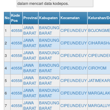
dalam mencari data kodepos.
Kode
No
Provinsi
Kabupaten
Kecamatan
Kelurahan/D
Pos
JAWA
BANDUNG
1
40558
CIPEUNDEUY
BOJONGM
BARAT
BARAT
JAWA
BANDUNG
2
40558
CIPEUNDEUY
CIHARASH
BARAT
BARAT
JAWA
BANDUNG
3
40558
CIPEUNDEUY
CIPEUNDE
BARAT
BARAT
JAWA
BANDUNG
4
40558
CIPEUNDEUY
CIROYOM
BARAT
BARAT
JAWA
BANDUNG
5
40558
CIPEUNDEUY
JATIMEKAR
BARAT
BARAT
JAWA
BANDUNG
6
40558
CIPEUNDEUY
MARGALA
BARAT
BARAT
JAWA
BANDUNG
7
40558
CIPEUNDEUY
MARGALU
BARAT
BARAT