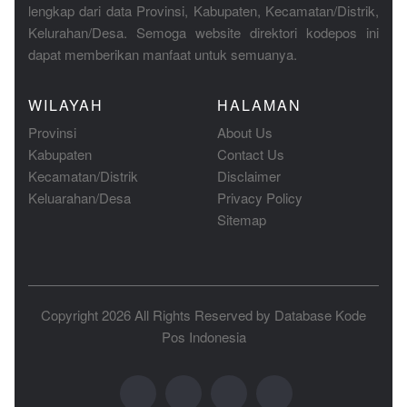
lengkap dari data Provinsi, Kabupaten, Kecamatan/Distrik,
Kelurahan/Desa. Semoga website direktori kodepos ini
dapat memberikan manfaat untuk semuanya.
WILAYAH
HALAMAN
Provinsi
About Us
Kabupaten
Contact Us
Kecamatan/Distrik
Disclaimer
Keluarahan/Desa
Privacy Policy
Sitemap
Copyright 2026 All Rights Reserved by
Database Kode
Pos Indonesia